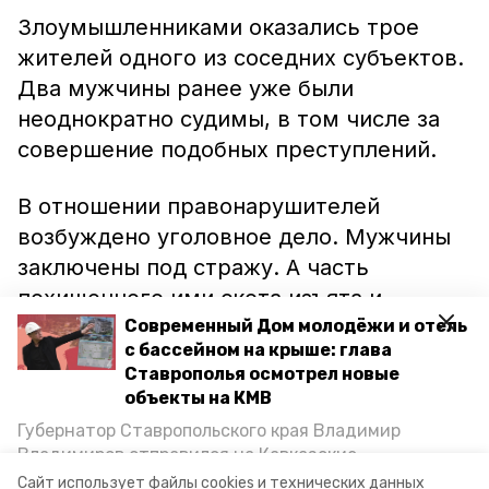
Злоумышленниками оказались трое
жителей одного из соседних субъектов.
Два мужчины ранее уже были
неоднократно судимы, в том числе за
совершение подобных преступлений.
В отношении правонарушителей
возбуждено уголовное дело. Мужчины
заключены под стражу. А часть
похищенного ими скота изъята и
передана собственнику.
Современный Дом молодёжи и отель
с бассейном на крыше: глава
Ставрополья осмотрел новые
Напомним, в конце мая прошлого года
объекты на КМВ
неизвестный
мужчина украл в
Губернатор Ставропольского края Владимир
Нефтекумске
из конноспортивного
Владимиров отправился на Кавказские
клуба лошадей. Злоумышленника
Минеральные Воды, чтобы проинспектировать
Сайт использует файлы cookies и технических данных