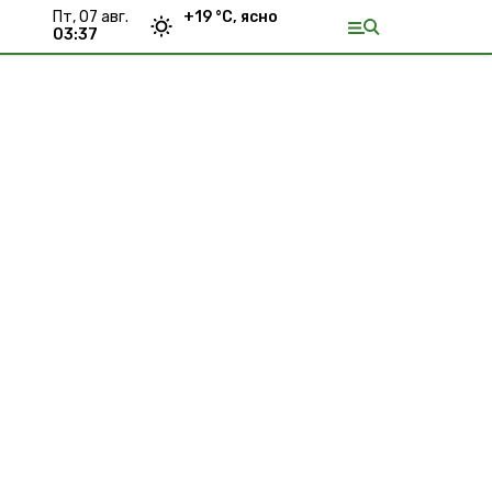
пт, 07 авг.
+
19
°С,
ясно
03:37