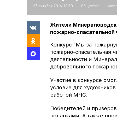
23 октября 2016, 12:50
Общество
Фото
Жители Минераловодско
пожарно-спасательной 
Конкурс "Мы за пожарну
пожарно-спасательная ч
деятельности и Минерал
добровольного пожарног
Участие в конкурсе смо
условие для художников 
работой МЧС.
Победителей и призёров
подарками. А также пров