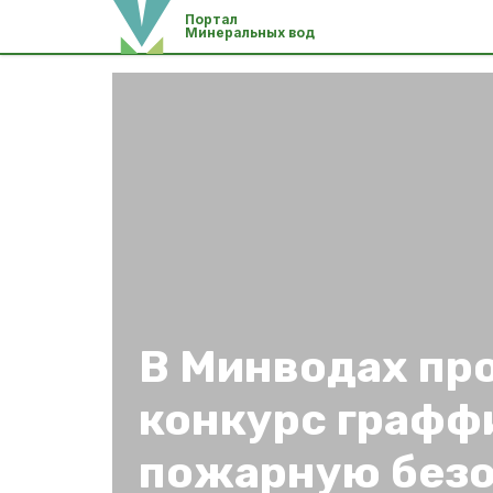
Портал
Минеральных вод
В Минводах пр
конкурс графф
пожарную безо