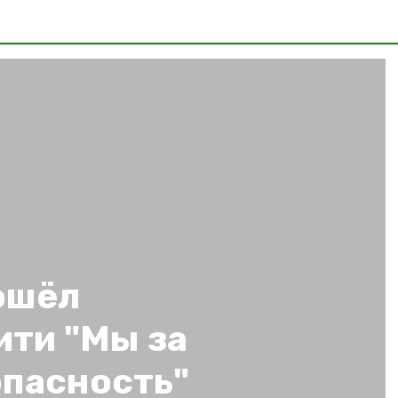
ошёл
ити "Мы за
пасность"