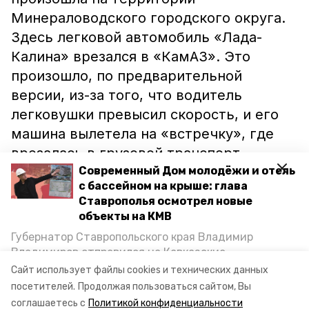
Минераловодского городского округа.
Здесь легковой автомобиль «Лада-
Калина» врезался в «КамАЗ». Это
произошло, по предварительной
версии, из-за того, что водитель
легковушки превысил скорость, и его
машина вылетела на «встречку», где
врезалась в грузовой транспорт.
Водитель «Лады» погиб на месте, а
Современный Дом молодёжи и отель
с бассейном на крыше: глава
двое мужчин, ехавшие в «КамАЗе»,
Ставрополья осмотрел новые
были госпитализированы.
объекты на КМВ
Губернатор Ставропольского края Владимир
Напомним, недавно в
Владимиров отправился на Кавказские
автопроисшествии на ставропольской
Минеральные Воды, чтобы проинспектировать
Сайт использует файлы cookies и технических данных
строительство объектов в Кисловодске и
трассе
пострадал школьник
.
посетителей.
Продолжая пользоваться сайтом, Вы
Минводах, а также выслушать предложения о
соглашаетесь с
Политикой конфиденциальности