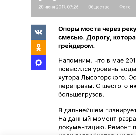
28 июня 2017, 07:26
Общество
Фото:
Опоры моста через реку
смесью. Дорогу, котора
грейдером.
Напомним, что в мае 201
повысился уровень воды 
хутора Лысогорского. О
переправы. С шестого и
большегрузов.
В дальнейшем планирует
На данный момент разр
документацию. Ремонт пе
цели потребуется около