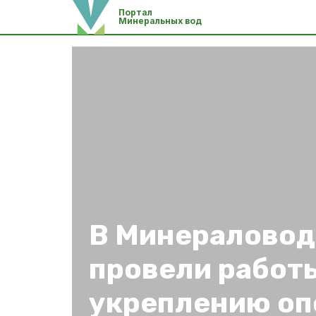
Портал
Минеральных вод
В Минераловод
провели работ
укреплению оп