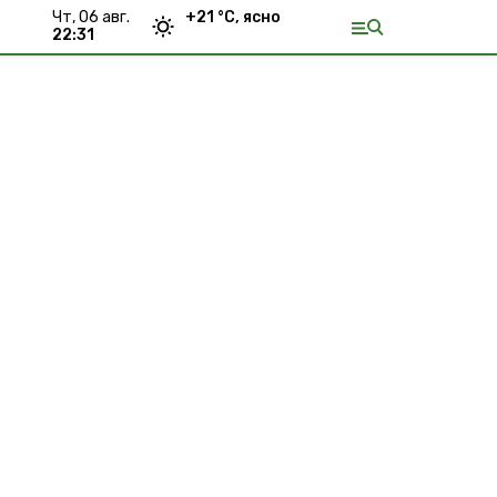
чт, 06 авг.
+
21
°С,
ясно
22:31