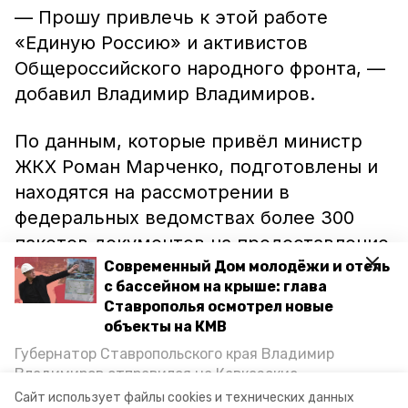
— Прошу привлечь к этой работе
«Единую Россию» и активистов
Общероссийского народного фронта, —
добавил Владимир Владимиров.
По данным, которые привёл министр
ЖКХ Роман Марченко, подготовлены и
находятся на рассмотрении в
федеральных ведомствах более 300
пакетов документов на предоставление
ГЖС.
Современный Дом молодёжи и отель
с бассейном на крыше: глава
Ставрополья осмотрел новые
Ранее информационный портал
объекты на КМВ
Минеральных Вод сообщал, что
Губернатор Ставропольского края Владимир
пострадавшие от весеннего паводка
Владимиров отправился на Кавказские
получили
компенсаций на 1,6 миллиарда
Минеральные Воды, чтобы проинспектировать
Сайт использует файлы cookies и технических данных