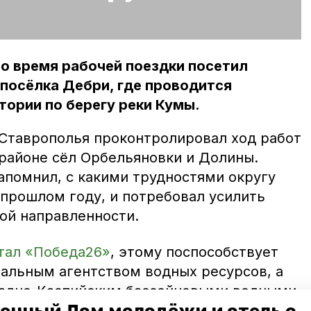
о время рабочей поездки посетил
 посёлка Дебри, где проводится
тории по берегу реки Кумы.
 Ставрополья проконтролировал ход работ
 районе сёл Орбельяновки и Долины.
помнил, с какими трудностями округу
 прошлом году, и потребовал усилить
ой направленности.
тал «Победа26»
, этому поспособствует
альным агентством водных ресурсов, а
падно-Каспийским бассейновыми водными
ствующее поручение выполнит краевое