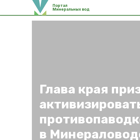
Портал
Минеральных вод
Глава края при
активизироват
противопаводк
в Минераловод