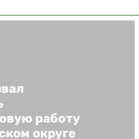
звал
ь
овую работу
ском округе