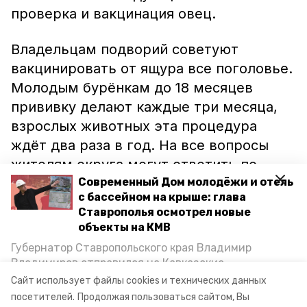
проверка и вакцинация овец.
Владельцам подворий советуют
вакцинировать от ящура все поголовье.
Молодым бурёнкам до 18 месяцев
прививку делают каждые три месяца,
взрослых животных эта процедура
ждёт два раза в год. На все вопросы
жителям округа могут ответить по
телефонам станции: 7-62-36 и 7-60-75.
Современный Дом молодёжи и отель
с бассейном на крыше: глава
Ставрополья осмотрел новые
Ранее информационный портал
объекты на КМВ
Минеральных Вод сообщал, что в
Губернатор Ставропольского края Владимир
апреле 2017 года на территории округа
Владимиров отправился на Кавказские
обнаружили
коров, заражённых
Минеральные Воды, чтобы проинспектировать
Сайт использует файлы cookies и технических данных
строительство объектов в Кисловодске и
бруцеллезом.
посетителей.
Продолжая пользоваться сайтом, Вы