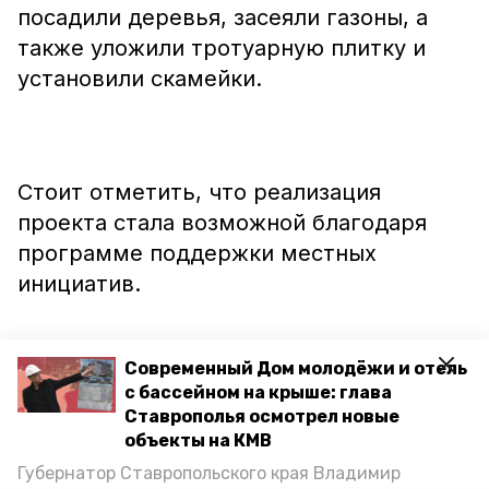
посадили деревья, засеяли газоны, а
также уложили тротуарную плитку и
установили скамейки.
Стоит отметить, что реализация
проекта стала возможной благодаря
программе поддержки местных
инициатив.
Современный Дом молодёжи и отель
с бассейном на крыше: глава
Ранее сообщалось, что в Марьиных
Ставрополья осмотрел новые
Колодцах Минераловодского
объекты на КМВ
городского округа
обустроили сквер
с
Губернатор Ставропольского края Владимир