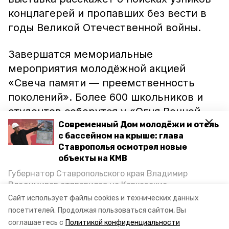
концлагерей и пропавших без вести в
годы Великой Отечественной войны.
Завершатся мемориальные
мероприятия молодёжной акцией
«Свеча памяти — преемственность
поколений». Более 600 школьников и
студентов соберутся у «Огня Вечной
Славы», чтобы прочитать произведения
Современный Дом молодёжи и отель
с бассейном на крыше: глава
Роберта Рождественского, спеть
Ставрополья осмотрел новые
военные песни и возложить цветы.
объекты на КМВ
Губернатор Ставропольского края Владимир
Напомним, в День России в
Владимиров отправился на Кавказские
Прикумском
открыли
аллею Героев
Минеральные Воды, чтобы проинспектировать
Сайт использует файлы cookies и технических данных
строительство объектов в Кисловодске и
Соцтруда.
посетителей.
Продолжая пользоваться сайтом, Вы
Минводах, а также выслушать предложения о
соглашаетесь с
Политикой конфиденциальности