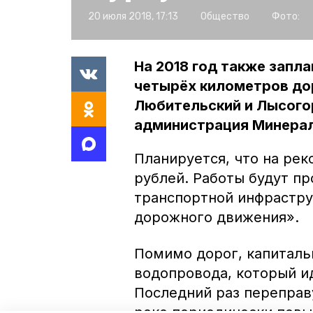
20 июля 2018, 17:13
Общество
Фото:
На 2018 год также запл
четырёх километров дор
Любительский и Лысого
администрация Минерал
Планируется, что на ре
рублей. Работы будут п
транспортной инфрастру
дорожного движения».
Помимо дорог, капиталь
водопровода, который ид
Последний раз переправ
реке периодически повы