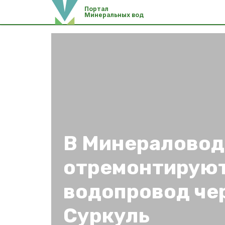
Портал
Минеральных вод
В Минераловод
отремонтируют
водопровод че
Суркуль