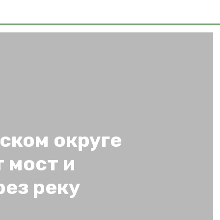
ском округе
 мост и
рез реку