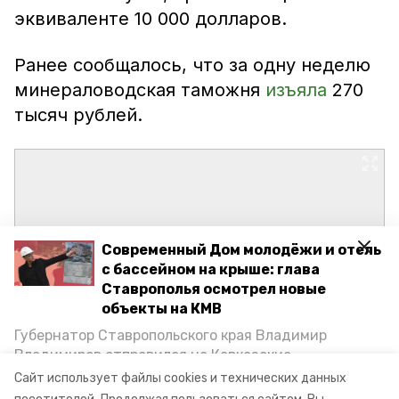
эквиваленте 10 000 долларов.
Ранее сообщалось, что за одну неделю
минераловодская таможня
изъяла
270
тысяч рублей.
Современный Дом молодёжи и отель
с бассейном на крыше: глава
Ставрополья осмотрел новые
объекты на КМВ
Губернатор Ставропольского края Владимир
Владимиров отправился на Кавказские
Минеральные Воды, чтобы проинспектировать
Сайт использует файлы cookies и технических данных
строительство объектов в Кисловодске и