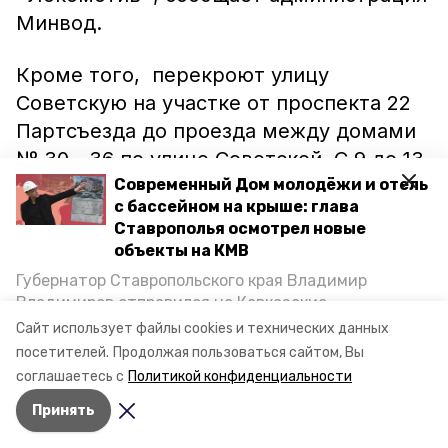
Минвод.
Кроме того, перекроют улицу
Советскую на участке от проспекта 22
Партсъезда до проезда между домами
№ 30 - 36 по улице Советской. С 9 до 13
часов будет проходить «Байк-
Современный Дом молодёжи и отель
с бассейном на крыше: глава
шоу».Объезд - по улицам 50 лет
Ставрополья осмотрел новые
Октября и Бибика.
объекты на КМВ
Губернатор Ставропольского края Владимир
Ранее сообщалось, что в
Владимиров отправился на Кавказские
Минераловодском округе
перекрывали
Минеральные Воды, чтобы проинспектировать
Сайт использует файлы cookies и технических данных
строительство объектов в Кисловодске и
въезд на завод Новотерский.
посетителей.
Продолжая пользоваться сайтом, Вы
Минводах, а также выслушать предложения о
соглашаетесь с
Политикой конфиденциальности
постройке новых точек притяжения для местных
Принять
жителей. Подробнее — в материале «Победы26».
Авторы:
Ольга Дьякова