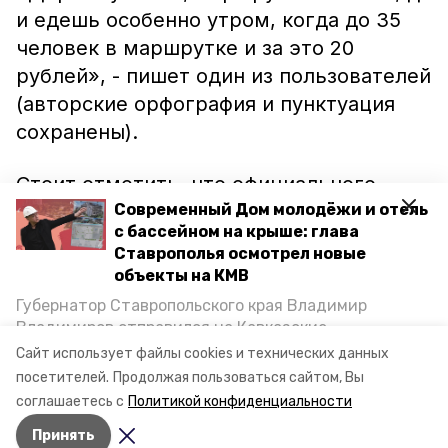
и едешь особенно утром, когда до 35
человек в маршрутке и за это 20
рублей», - пишет один из пользователей
(авторские орфография и пунктуация
сохранены).
Стоит отметить, что официального
подтверждения информации о
Современный Дом молодёжи и отель
с бассейном на крыше: глава
повышении стоимости проезда
Ставрополья осмотрел новые
получить пока не удалось.
объекты на КМВ
Губернатор Ставропольского края Владимир
Как сообщалось ранее, недавно
Владимиров отправился на Кавказские
прохожих на одной из улиц в Минводах
Минеральные Воды, чтобы проинспектировать
Сайт использует файлы cookies и технических данных
строительство объектов в Кисловодске и
окатили холодной водой
.
посетителей.
Продолжая пользоваться сайтом, Вы
Минводах, а также выслушать предложения о
соглашаетесь с
Политикой конфиденциальности
постройке новых точек притяжения для местных
Принять
жителей. Подробнее — в материале «Победы26».
Авторы:
Никита Пешков