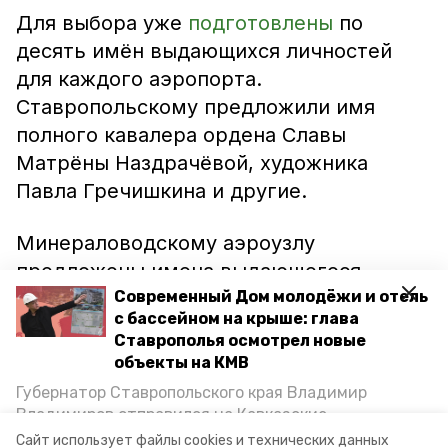
Для выбора уже
подготовлены
по
десять имён выдающихся личностей
для каждого аэропорта.
Ставропольскому предложили имя
полного кавалера ордена Славы
Матрёны Наздрачёвой, художника
Павла Гречишкина и другие.
Минераловодскому аэроузлу
предложены имена выдающегося
воеводы генерала Алексея Ермолова,
Современный Дом молодёжи и отель
с бассейном на крыше: глава
писателя Михаила Лермонтова или
Ставрополья осмотрел новые
певца Фёдора Шаляпина.
объекты на КМВ
Губернатор Ставропольского края Владимир
Голосование продлится до 28 октября.
Владимиров отправился на Кавказские
Далее список кандидатов сократится с
Минеральные Воды, чтобы проинспектировать
Сайт использует файлы cookies и технических данных