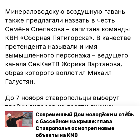
Минераловодскую воздушную гавань
также предлагали назвать в честь
Семёна Слепакова – капитана команды
КВН «Сборная Пятигорска». В качестве
претендента называли и имя
вымышленного персонажа – ведущего
канала СевКавТВ Жорика Вартанова,
образ которого воплотил Михаил
Галустян.
До 7 ноября ставропольцы выберут
тройку лидеров из десяти лучших
вариантов. Затем с 8 по 30 ноября
Современный Дом молодёжи и отель
с бассейном на крыше: глава
определят, в чью честь назовут
Ставрополья осмотрел новые
аэропорты Ставропольского края.
объекты на КМВ