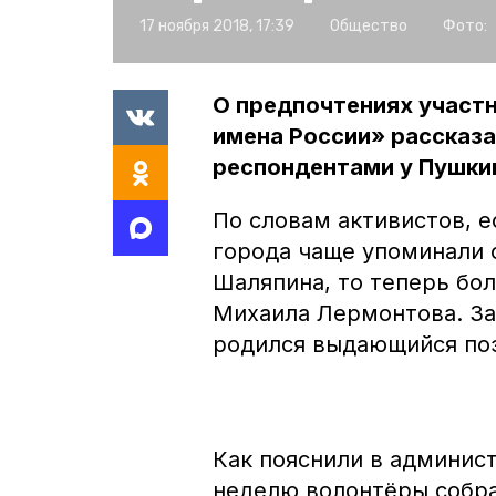
17 ноября 2018, 17:39
Общество
Фото:
О предпочтениях участн
имена России» рассказ
респондентами у Пушкин
По словам активистов, е
города чаще упоминали 
Шаляпина, то теперь бо
Михаила Лермонтова. За
родился выдающийся по
Как пояснили в админис
неделю волонтёры собра