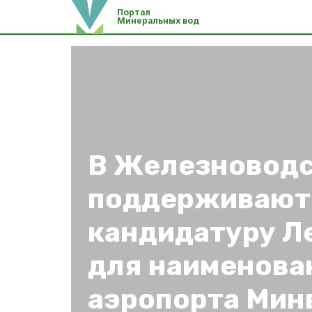
Портал
Минеральных вод
В Железновод
поддерживают
кандидатуру Л
для наименова
аэропорта Мин