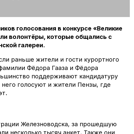
иков голосования в конкурсе «Великие
али волонтёры, которые общались с
ской галереи.
сли раньше жители и гости курортного
фамилии Фёдора Гааза и Фёдора
льшинство поддерживают кандидатуру
 него голосуют и жители Пензы, где
эт.
трации Железноводска, за прошедшую
ли несколько тысяч анкет. Также они