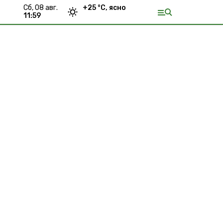
сб, 08 авг.
+
25
°С,
ясно
11:59