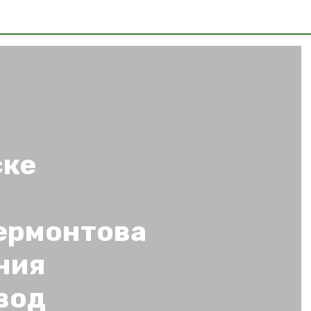
ске
ермонтова
ния
вод