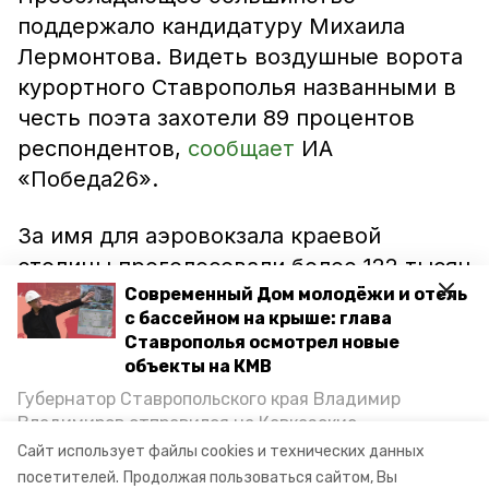
поддержало кандидатуру Михаила
Лермонтова. Видеть воздушные ворота
курортного Ставрополья названными в
честь поэта захотели 89 процентов
респондентов,
сообщает
ИА
«Победа26».
За имя для аэровокзала краевой
столицы проголосовали более 122 тысяч
человек. 75 процентов из них
Современный Дом молодёжи и отель
с бассейном на крыше: глава
остановились на кандидатуре
Ставрополья осмотрел новые
Александра Суворова.
объекты на КМВ
Губернатор Ставропольского края Владимир
Напомним, лидеры в голосовании за
Владимиров отправился на Кавказские
имена ставропольских аэропортов
Минеральные Воды, чтобы проинспектировать
Сайт использует файлы cookies и технических данных
строительство объектов в Кисловодске и
определились
с первых дней.
посетителей.
Продолжая пользоваться сайтом, Вы