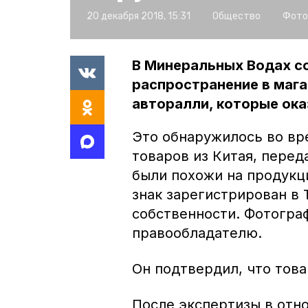
20 декабря 2018, 15:31
Общество
Фото
В Минеральных Водах с
распространение в мага
авторалли, которые ок
Это обнаружилось во вр
товаров из Китая, пере
были похожи на продукц
знак зарегистрирован в
собственности. Фотогра
правообладателю.
Он подтвердил, что това
После экспертизы в отн