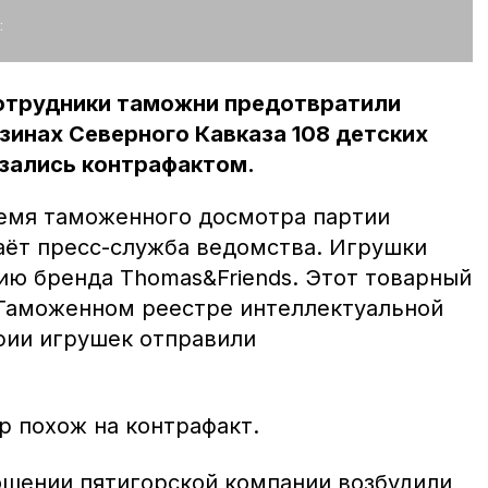
:
отрудники таможни предотвратили
зинах Северного Кавказа 108 детских
азались контрафактом.
емя таможенного досмотра партии
даёт пресс-служба ведомства. Игрушки
ию бренда Thomas&Friends. Этот товарный
 Таможенном реестре интеллектуальной
фии игрушек отправили
р похож на контрафакт.
ошении пятигорской компании возбудили