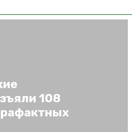
кие
зъяли 108
трафактных