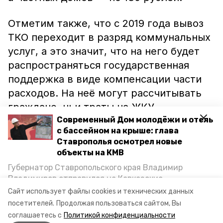
Отметим также, что с 2019 года вывоз
ТКО переходит в разряд коммунальных
услуг, а это значит, что на него будет
распространяться государственная
поддержка в виде компенсации части
расходов. На неё могут рассчитывать
граждане, чьи траты на ЖКУ
превышают 22 процента от
Современный Дом молодёжи и отель
с бассейном на крыше: глава
совокупного семейного дохода. За
Ставрополья осмотрел новые
субсидией можно обратиться в органы
объекты на КМВ
соцзащиты.
Губернатор Ставропольского края Владимир
Владимиров отправился на Кавказские
Ранее в Минеральных Водах
начал
Минеральные Воды, чтобы проинспектировать
Сайт использует файлы cookies и технических данных
строительство объектов в Кисловодске и
работу
абонентский отдел ООО «ЖКХ».
посетителей.
Продолжая пользоваться сайтом, Вы
Минводах, а также выслушать предложения о
соглашаетесь с
Политикой конфиденциальности
постройке новых точек притяжения для местных