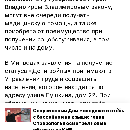
Владимиром Владимировым закону,
могут вне очереди получать
медицинскую помощь, а также
приобретают преимущество при
получении соцобслуживания, в том
числе и на дому.
В Минводах заявления на получение
статуса «Дети войны» принимают в
Управлении труда и соцзащиты
населения, которое находится по
адресу улица Пушкина, дом 22. При
обращении нужно иметь при себе
паспорт и фотографию 3х4. Составить
Современный Дом молодёжи и отель
с бассейном на крыше: глава
заявление помогут специалисты на
Ставрополья осмотрел новые
месте.
объекты на КМВ