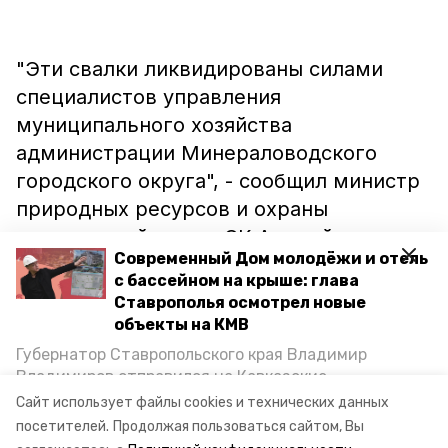
"Эти свалки ликвидированы силами
специалистов управления
муниципального хозяйства
администрации Минераловодского
городского округа", - сообщил министр
природных ресурсов и охраны
окружающей среды СК Андрей
Современный Дом молодёжи и отель
Хлопянов.
с бассейном на крыше: глава
Ставрополья осмотрел новые
объекты на КМВ
Губернатор Ставропольского края Владимир
Фото: пресс-служба министерства
Владимиров отправился на Кавказские
природных ресурсов и охраны
Минеральные Воды, чтобы проинспектировать
Сайт использует файлы cookies и технических данных
строительство объектов в Кисловодске и
окружающей среды СК.
посетителей.
Продолжая пользоваться сайтом, Вы
Минводах, а также выслушать предложения о