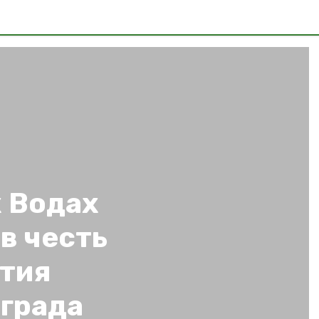
 Водах
в честь
тия
града