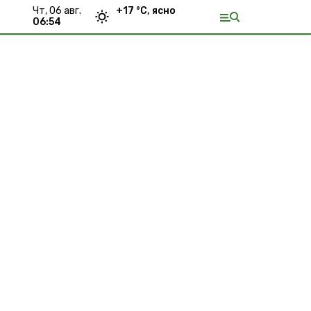
чт, 06 авг.
+
17
°С,
ясно
06:54