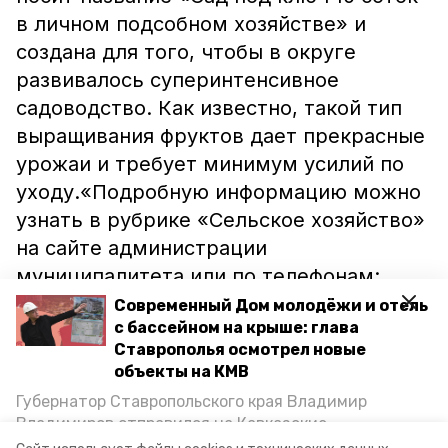
в личном подсобном хозяйстве» и
создана для того, чтобы в округе
развивалось суперинтенсивное
садоводство. Как известно, такой тип
выращивания фруктов дает прекрасные
урожаи и требует минимум усилий по
уходу.«Подробную информацию можно
узнать в рубрике «Сельское хозяйство»
на сайте администрации
муниципалитета или по телефонам:
+7(87922) 6-12-92, +7-968-264-29-08
Современный Дом молодёжи и отель
с бассейном на крыше: глава
(Ольга Николаевна Кашкина)», -
Ставрополья осмотрел новые
сообщили в администрации
объекты на КМВ
Минвод.Ранее губернатор Владимиров
Губернатор Ставропольского края Владимир
высадил
первые яблони в
Владимиров отправился на Кавказские
минераловодском суперинтенсивном
Минеральные Воды, чтобы проинспектировать