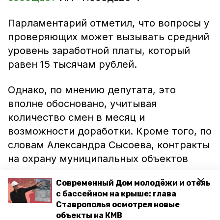
Парламентарий отметил, что вопросы у
проверяющих может вызывать средний
уровень заработной платы, который
равен 15 тысячам рублей.
Однако, по мнению депутата, это
вполне обосновано, учитывая
количество смен в месяц и
возможности доработки. Кроме того, по
словам Александра Сысоева, контракты
на охрану муниципальных объектов
невыгодны.
Современный Дом молодёжи и отель
с бассейном на крыше: глава
Ожидается, что эту проблему обсудят
Ставрополья осмотрел новые
на отдельном совещании.
объекты на КМВ