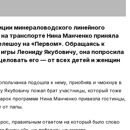
иции минераловодского линейного
 на транспорте Нина Манченко приняла
елешоу на «Первом». Обращаясь к
игры Леониду Якубовичу, она попросила
целовать его — от всех детей и женщин
.
опольчанка подошла к нему, приобняв и чмокнув в
ду Якубовичу пожал брат участницы, который тоже
дарок программе Нина Манченко привезла гостинцы,
у от папы.
прос, правильным ответом на который было слово
а букву «й», но победить не смогла.