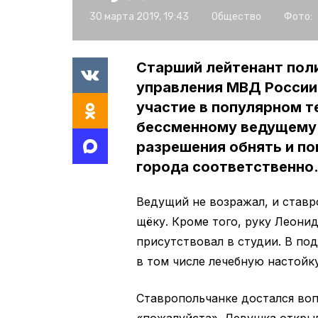
30 марта 2019, 19:43
Общество
Фото:
Старший лейтенант пол
управления МВД России
участие в популярном т
бессменному ведущему 
разрешения обнять и по
города соответственно
Ведущий не возражал, и ставр
щёку. Кроме того, руку Леони
присутствовал в студии. В по
в том числе лечебную настойк
Ставропольчанке достался во
«пожалуйста». Девушка открыл