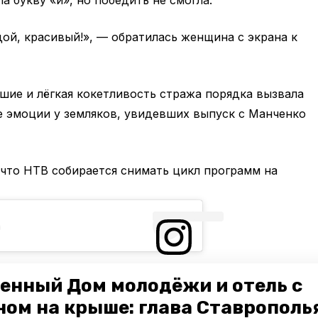
ой, красивый!», — обратилась женщина с экрана к
ие и лёгкая кокетливость стража порядка вызвала
 эмоции у земляков, увидевших выпуск с Манченко
 что НТВ собирается снимать цикл программ на
29 Мар 2019 в 11:00 PDT
б
л
к
а
ц
и
я
 Г
о
М
и
н
е
р
а
ь
н
ы
е
В
о
д
 (
@
i
v
o
y
if
Посмотреть
эту
енный Дом молодёжи и отель с
публикацию
ном на крыше: глава Ставрополь
в