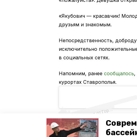
«Якубович — красавчик! Молод
друзьям и знакомым.
Непосредственность, добродуш
исключительно положительные
в социальных сетях.
Напомним, ранее
сообщалось
,
курортах Ставрополья.
у
и
от
л
ы
m
n
d
_l
П
о
д
e)
р
Соврем
Авторы:
Сергей Сыровацкий
бассей