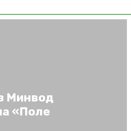
з Минвод
на «Поле