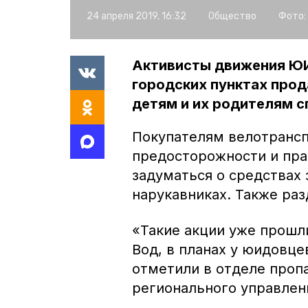
24 апреля 2019, 16:32
Общество
Фото:
Активисты движения ЮИ
городских пунктах про
детям и их родителям с
Покупателям велотрансп
предосторожности и пра
задуматься о средствах 
нарукавниках. Также ра
«Такие акции уже прошл
Вод, в планах у юидовце
отметили в отделе проп
регионального управле