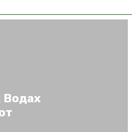
 Водах
ют
к