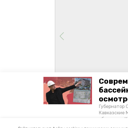
Соврем
бассей
осмотр
Губернатор 
Кавказские 
объектов в 
постройке н
Авторы:
Ольга Самсонова