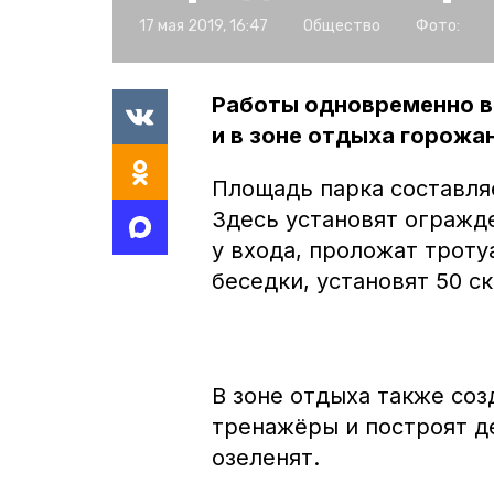
17 мая 2019, 16:47
Общество
Фото:
Работы одновременно в
и в зоне отдыха горожан
Площадь парка составля
Здесь установят огражд
у входа, проложат троту
беседки, установят 50 с
В зоне отдыха также со
тренажёры и построят д
озеленят.