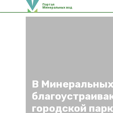
Портал
Минеральных вод
В Минеральных
благоустраива
городской пар