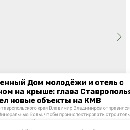
енный Дом молодёжи и отель с
ном на крыше: глава Ставрополь
ел новые объекты на КМВ
Ставропольского края Владимир Владимиров отправился
Минеральные Воды, чтобы проинспектировать строител
Кисловодске и Минводах, а также выслушать предложени
овых точек притяжения для местных жителей. Подробне