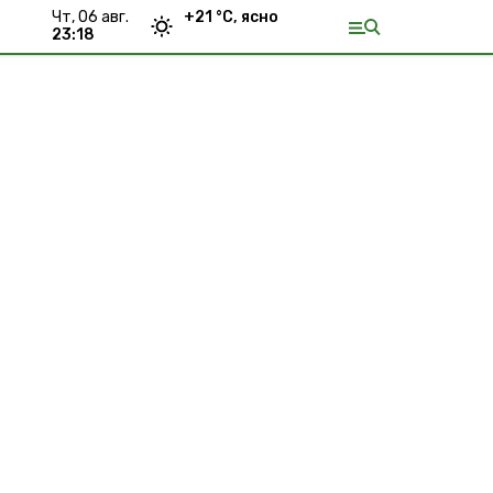
чт, 06 авг.
+
21
°С,
ясно
23:18