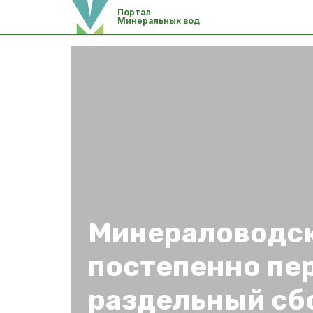
Портал
Минеральных вод
Минераловодск
постепенно пе
раздельный сб