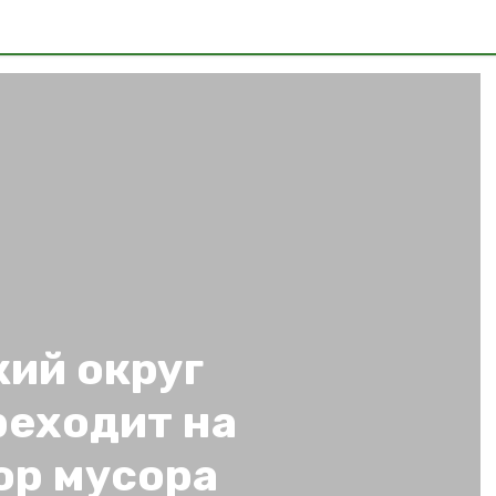
ий округ
реходит на
ор мусора