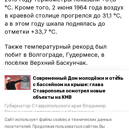
°C. Кроме того, 2 июня 1964 года воздух
в краевой столице прогрелся до 31,1 °C,
а в этом году шкала поднялась до
отметки +33,7 °C.
Также температурный рекорд был
побит в Волгограде, Гудермесе, в
посёлке Верхний Баскунчак.
«В 1969 году 9 июня в Ставрополе был
Современный Дом молодёжи и отель
с бассейном на крыше: глава
зафиксирован абсолютный максимум
Ставрополья осмотрел новые
для первого месяца лета — 36,6°C. Пока
объекты на КМВ
его никто не перебил», — отмечают в
Губернатор Ставропольского края Владимир
ставропольском Гидрометцентре.
Владимиров отправился на Кавказские
Изменится ли он спустя полвека, пока
Минеральные Воды, чтобы проинспектировать
Сайт использует файлы cookies и технических данных
строительство объектов в Кисловодске и
неизвестно.
посетителей.
Продолжая пользоваться сайтом, Вы