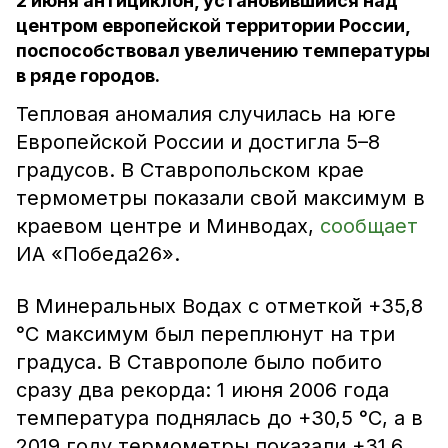
2 июня антициклон, установившийся над
центром европейской территории России,
поспособствовал увеличению температуры
в ряде городов.
Тепловая аномалия случилась на юге
Европейской России и достигла 5–8
градусов. В Ставропольском крае
термометры показали свой максимум в
краевом центре и Минводах,
сообщает
ИА «Победа26».
В Минеральных Водах с отметкой +35,8
°C максимум был переплюнут на три
градуса. В Ставрополе было побито
сразу два рекорда: 1 июня 2006 года
температура поднялась до +30,5 °C, а в
2019 году термометры показали +31,6