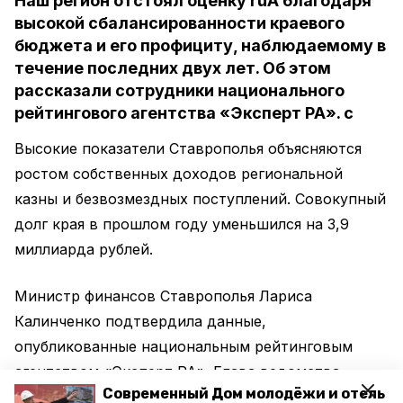
Наш регион отстоял оценку ruА благодаря
высокой сбалансированности краевого
бюджета и его профициту, наблюдаемому в
течение последних двух лет. Об этом
рассказали сотрудники национального
рейтингового агентства «Эксперт РА». с
Высокие показатели Ставрополья объясняются
ростом собственных доходов региональной
казны и безвозмездных поступлений. Совокупный
долг края в прошлом году уменьшился на 3,9
миллиарда рублей.
Министр финансов Ставрополья Лариса
Калинченко подтвердила данные,
опубликованные национальным рейтинговым
агентством «Эксперт РА». Глава ведомства
Современный Дом молодёжи и отель
добавила, что министерство продолжает работу