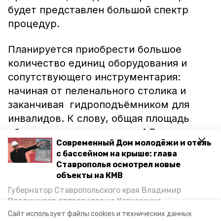
будет представлен большой спектр
процедур.
Планируется приобрести большое
количество единиц оборудования и
сопутствующего инструментария:
начиная от пеленального столика и
заканчивая гидроподъёмником для
инвалидов. К слову, общая площадь
объекта составляет почти 1,7 тысячи
Современный Дом молодёжи и отель
квадратных метров.
с бассейном на крыше: глава
Ставрополья осмотрел новые
Ранее сообщалось, что реконструкцию
объекты на КМВ
больницы в селе Нагутском
планируют
Губернатор Ставропольского края Владимир
завершить
к концу 2019 года.
Владимиров отправился на Кавказские
Минеральные Воды, чтобы проинспектировать
Сайт использует файлы cookies и технических данных