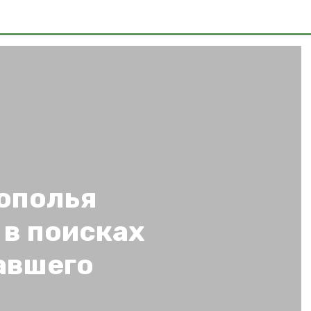
ополья
 в поисках
авшего