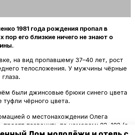
енко 1981 года рождения пропал в
их пор его близкие ничего не знают о
ины.
вке, на вид пропавшему 37–40 лет, рост
реднего телосложения. У мужчины чёрные
 глаза.
 нём были джинсовые брюки синего цвета
е туфли чёрного цвета.
ормацией о местонахождении Олега
 просят позвонить по номерам: 02, 102 (с
енный Дом молодёжи и отель с
-71-11. Также можно обратиться в отдел