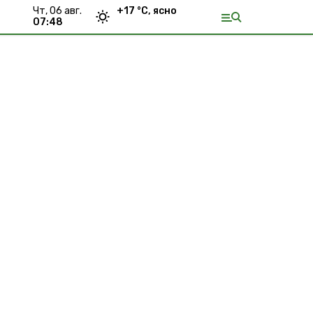
чт, 06 авг.
+
17
°С,
ясно
07:48