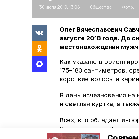
30 июля 2019, 13:06
Общество
Фото:
Олег Вячеславович Савч
августе 2018 года. До с
местонахождении мужч
Как указано в ориентиро
175–180 сантиметров, с
короткие волосы и карие
В день исчезновения на
и светлая куртка, а такж
Всех, кто обладает инф
Вячеславовича Савченко,
Соврем
мобильного),8 (879-22) 6