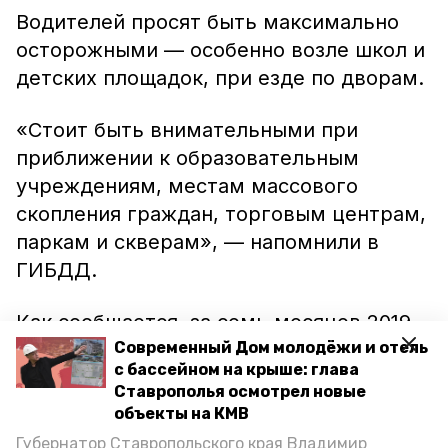
Водителей просят быть максимально
осторожными — особенно возле школ и
детских площадок, при езде по дворам.
«Стоит быть внимательными при
приближении к образовательным
учреждениям, местам массового
скопления граждан, торговым центрам,
паркам и скверам», — напомнили в
ГИБДД.
Как сообщается, за семь месяцев 2019
года в крае 203 ребёнка
Современный Дом молодёжи и отель
с бассейном на крыше: глава
травмировались при авариях, а 8 —
Ставрополья осмотрел новые
погибли.
объекты на КМВ
Губернатор Ставропольского края Владимир