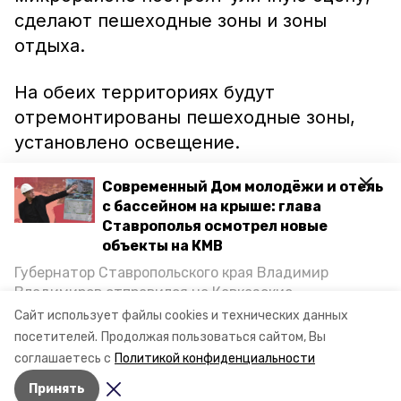
сделают пешеходные зоны и зоны
отдыха.
На обеих территориях будут
отремонтированы пешеходные зоны,
установлено освещение.
Кстати, работы идут и в Георгиевске.
Современный Дом молодёжи и отель
с бассейном на крыше: глава
Там уже осенью жители
смогут
Ставрополья осмотрел новые
свободно погулять по обновлённой
объекты на КМВ
площади Победы.
Губернатор Ставропольского края Владимир
Владимиров отправился на Кавказские
Фото: пресс-служба Минераловодского
Минеральные Воды, чтобы проинспектировать
Сайт использует файлы cookies и технических данных
строительство объектов в Кисловодске и
городского округа
посетителей.
Продолжая пользоваться сайтом, Вы
Минводах, а также выслушать предложения о
соглашаетесь с
Политикой конфиденциальности
постройке новых точек притяжения для местных
Принять
жителей. Подробнее — в материале «Победы26».
Авторы:
Никита Пешков