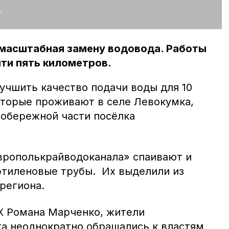
:
 масштабная замену водовода. Работы
чти пять километров.
учшить качество подачи воды для 10
оторые проживают в селе Левокумка,
вобережной части посёлка
врополькрайводоканала» спаивают и
тиленовые трубы. Их выделили из
региона.
Х Романа Марченко, жители
а неоднократно обращались к властям