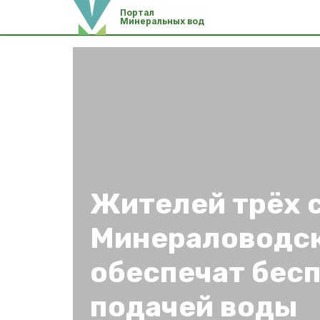
Портал
Минеральных вод
Жителей трёх 
Минераловодск
обеспечат бес
подачей воды