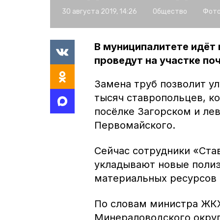
30 августа 2019, 14:26
Общество
Фото
В муниципалитете идёт
проведут на участке по
Замена труб позволит ул
тысяч ставропольцев, к
посёлке Загорском и ле
Первомайского.
Сейчас сотрудники «Ста
укладывают новые полиэ
материальных ресурсов 
По словам министра ЖК
Минераловодского округ