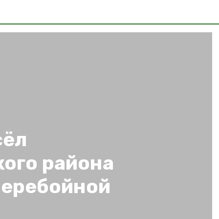
сёл
ого района
перебойной