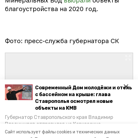
Минеральных Вод
выбрали
объекты
благоустройства на 2020 год.
Фото: пресс-служба губернатора СК
Современный Дом молодёжи и отель
с бассейном на крыше: глава
Ставрополья осмотрел новые
объекты на КМВ
Губернатор Ставропольского края Владимир
Владимиров отправился на Кавказские
Минеральные Воды, чтобы проинспектировать
Сайт использует файлы cookies и технических данных
строительство объектов в Кисловодске и