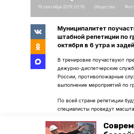
19 сентября 2019, 07:10
Общество
Фот
Муниципалитет поучаст
штабной репетиции по г
октября в 6 утра и зад
В тренировке поучаствуют пр
дежурно-диспетчерские служб
России, противопожарные слу
выполнение мероприятий по г
По всей стране репетиции буду
специалисты проведут масштаб
ликвидировать условную чрез
Соврем
объектах. Также проверят сис
организуют заседание комисси