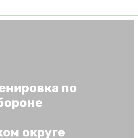
енировка по
бороне
ом округе