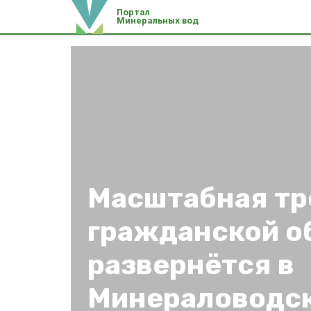
Портал
Минеральных вод
Масштабная тр
гражданской о
развернётся в
Минераловодск