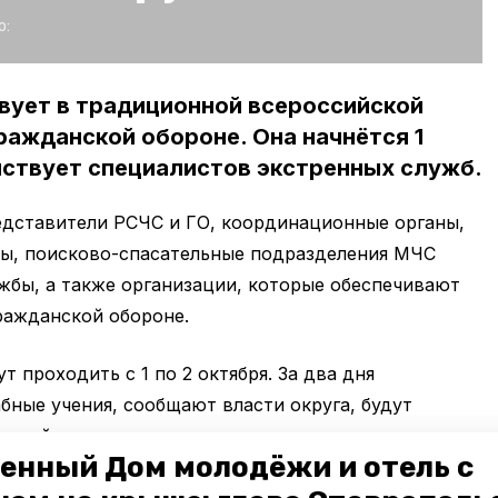
о:
вует в традиционной всероссийской
ражданской обороне. Она начнётся 1
ействует специалистов экстренных служб.
едставители РСЧС и ГО, координационные органы,
ы, поисково-спасательные подразделения МЧС
жбы, а также организации, которые обеспечивают
ражданской обороне.
т проходить с 1 по 2 октября. За два дня
ные учения, сообщают власти округа, будут
вычайную ситуацию на потенциально опасных
енный Дом молодёжи и отель с
темы оповещения, создадут эвакуационный пункт и
и.