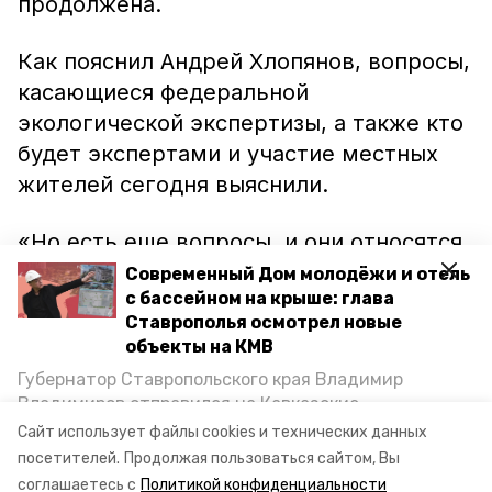
продолжена.
Как пояснил Андрей Хлопянов, вопросы,
касающиеся федеральной
экологической экспертизы, а также кто
будет экспертами и участие местных
жителей сегодня выяснили.
«Но есть еще вопросы, и они относятся
к компетенциям Ростехнадзора и
Современный Дом молодёжи и отель
с бассейном на крыше: глава
Роспотребнадзора. Мы в скором
Ставрополья осмотрел новые
времени проведем для жителей
объекты на КМВ
встречи с их специалистами, чтобы
Губернатор Ставропольского края Владимир
снять все интересующие горожан
Владимиров отправился на Кавказские
вопросы», — добавил глава
Минеральные Воды, чтобы проинспектировать
Сайт использует файлы cookies и технических данных
строительство объектов в Кисловодске и
министерства.
посетителей.
Продолжая пользоваться сайтом, Вы
Минводах, а также выслушать предложения о
соглашаетесь с
Политикой конфиденциальности