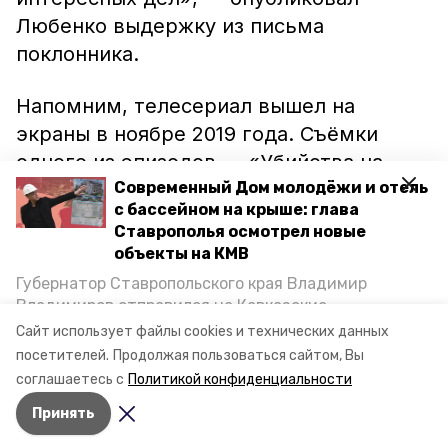
Любенко выдержку из письма
поклонника.
Напомним, телесериал вышел на
экраны в ноябре 2019 года. Съёмки
одного из эпизодов — «Убийства на
водах» — проходили на Кавминводах.
Современный Дом молодёжи и отель
с бассейном на крыше: глава
Писатель также принял участие в
Ставрополья осмотрел новые
съёмочном процессе в качестве
объекты на КМВ
литературного и исторического
Губернатор Ставропольского края Владимир
консультанта и снялся в трёх эпизодах.
Владимиров отправился на Кавказские
Минеральные Воды, чтобы проинспектировать
Сайт использует файлы cookies и технических данных
строительство объектов в Кисловодске и
Фото: ivanlyubenko
посетителей.
Продолжая пользоваться сайтом, Вы
Минводах, а также выслушать предложения о
соглашаетесь с
Политикой конфиденциальности
постройке новых точек притяжения для местных
Принять
жителей. Подробнее — в материале «Победы26».
Авторы:
Светлана Наздрачёва