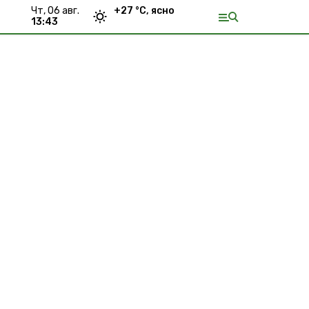
чт, 06 авг.
+
27
°С,
ясно
13:43