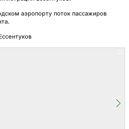
дском аэропорту поток пассажиров
нта.
Ессентуков