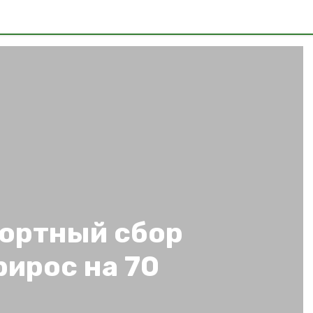
рортный сбор
рирос на 70