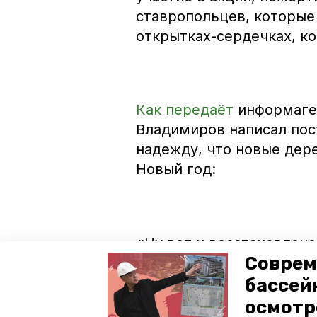
ставропольцев, которые
открытках-сердечках, к
Как передаёт
информаге
Владимиров написал пос
надежду, что новые дере
Новый год:
«Ну вот и восстановлен
Соврем
Ставрополе. Скоро ели в
пусть еще много-много н
бассей
впереди», — отметил гу
осмотр