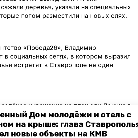
 сажали деревья, указали на специальных
оторые потом разместили на новых елях.
нтство «Победа26», Владимир
т в социальных сетях, в котором выразил
вья встретят в Ставрополе не один
о зелёное украшение на площади Ленина в
енный Дом молодёжи и отель с
первые встретят здесь Новый год. И
овогодних праздников у них будет
ном на крыше: глава Ставрополь
бернатор.
ел новые объекты на КМВ