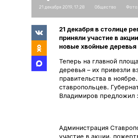
21 декабря 2019, 17:28
Общество
Фото
21 декабря в столице р
приняли участие в акци
новые хвойные деревья
Теперь на главной площ
деревья – их привезли в
правительства в ноябре.
ставропольцев. Губерна
Владимиров предложил з
Администрация Ставропо
участие в акции, пожер