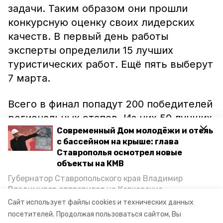
задачи. Таким образом они прошли
конкурсную оценку своих лидерских
качеств. В первый день работы
эксперты определили 15 лучших
туристических работ. Ещё пять выберут
7 марта.
Всего в финал попадут 200 победителей
региональных этапов. Из них 50 лучших
получат статус «Мастер
Современный Дом молодёжи и отель
с бассейном на крыше: глава
гостеприимства», а 25 — сертификаты
Ставрополья осмотрел новые
на дополнительное образование в
объекты на КМВ
Сколково.
Губернатор Ставропольского края Владимир
Владимиров отправился на Кавказские
Ранее на Ставрополье
проходил
Минеральные Воды, чтобы проинспектировать
Сайт использует файлы cookies и технических данных
строительство объектов в Кисловодске и
конкурс на лучший экомаршрут.
посетителей.
Продолжая пользоваться сайтом, Вы
Минводах, а также выслушать предложения о