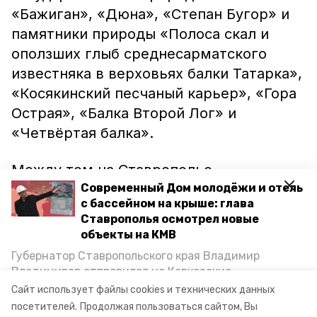
«Бажиган», «Дюна», «Степан Бугор» и
памятники природы «Полоса скал и
оползших глыб среднесарматского
известняка в верховьях балки Татарка»,
«Косякинский песчаный карьер», «Гора
Острая», «Балка Второй Лог» и
«Четвёртая балка».
Между тем на Ставрополье
продолжается работа по формированию
Современный Дом молодёжи и отель
с бассейном на крыше: глава
сети ООПТ.
Ставрополья осмотрел новые
объекты на КМВ
Напомним, что в прошлом году в крае
Губернатор Ставропольского края Владимир
обсуждали
изменение границ
Владимиров отправился на Кавказские
Бештаугорского заповедника в
Минеральные Воды, чтобы проинспектировать
Сайт использует файлы cookies и технических данных
строительство объектов в Кисловодске и
Минераловодском округе.
посетителей.
Продолжая пользоваться сайтом, Вы