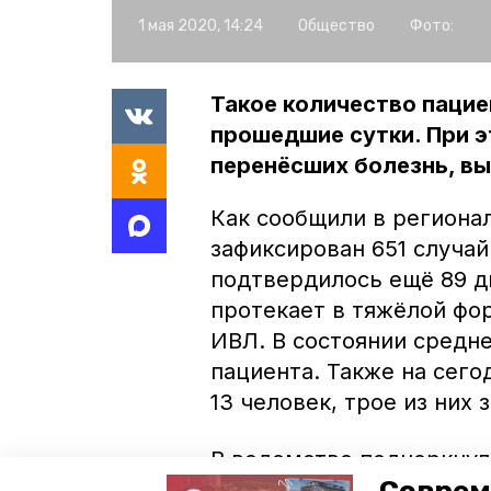
1 мая 2020, 14:24
Общество
Фото:
Такое количество пацие
прошедшие сутки. При э
перенёсших болезнь, вы
Как сообщили в регионал
зафиксирован 651 случай
подтвердилось ещё 89 ди
протекает в тяжёлой фо
ИВЛ. В состоянии средне
пациента. Также на сего
13 человек, трое из них 
В ведомстве подчеркнул
находится более четырёх