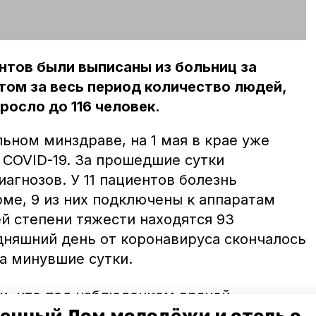
нтов были выписаны из больниц за
том за весь период количество людей,
росло до 116 человек.
ьном минздраве, на 1 мая в крае уже
 COVID-19. За прошедшие сутки
агнозов. У 11 пациентов болезнь
рме, 9 из них подключены к аппаратам
й степени тяжести находятся 93
дняшний день от коронавируса скончалось
за минувшие сутки.
и, что под наблюдением врачей
 тысяч пациентов, ещё 8559 уже сняты с