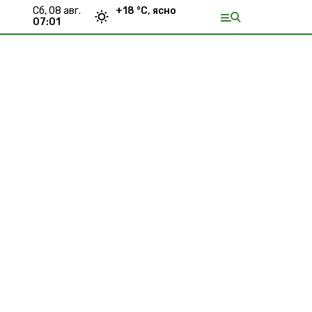
сб, 08 авг.
+
18
°С,
ясно
07:01