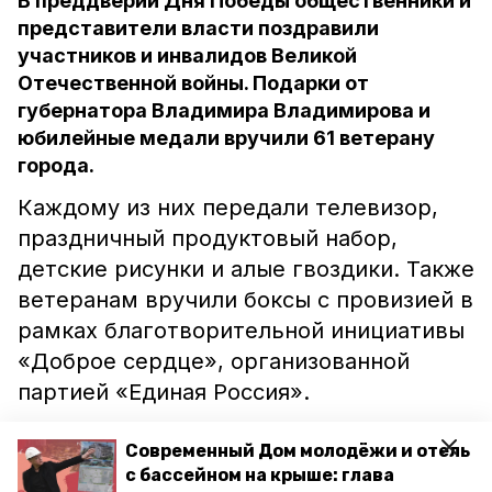
В преддверии Дня Победы общественники и
представители власти поздравили
участников и инвалидов Великой
Отечественной войны. Подарки от
губернатора Владимира Владимирова и
юбилейные медали вручили 61 ветерану
города.
Каждому из них передали телевизор,
праздничный продуктовый набор,
детские рисунки и алые гвоздики. Также
ветеранам вручили боксы с провизией в
рамках благотворительной инициативы
«Доброе сердце», организованной
партией «Единая Россия».
Напомним, что подобные подарки
Современный Дом молодёжи и отель
с бассейном на крыше: глава
подготовили
для всех 900 ветеранов,