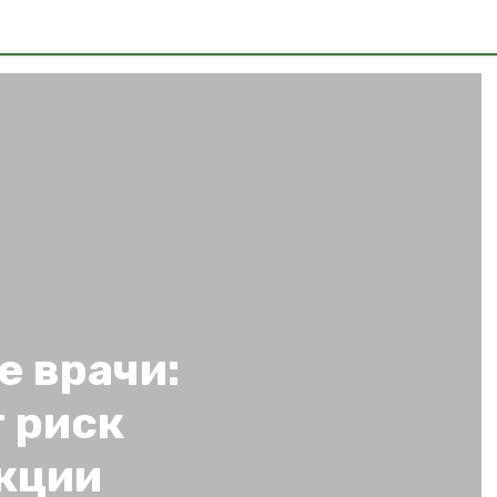
е врачи:
 риск
кции