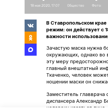
18 мая 2020, 17:07
Общество
Фото:
В Ставропольском крае
режим: он действует с 1
важности использовани
Зачастую маска нужна б
окружающих, однако во 
эту меру предосторожно
главный внештатный инф
Ткаченко, человек может
ношении маски он снижа
Заместитель главврача 
диспансера Александр Бо
человеку касаться лица.