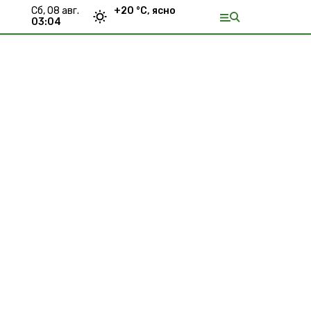
сб, 08 авг.
+
20
°С,
ясно
03:04