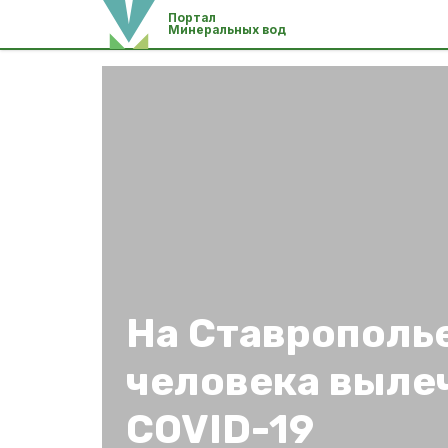
Портал
Минеральных вод
На Ставрополь
человека выле
COVID-19