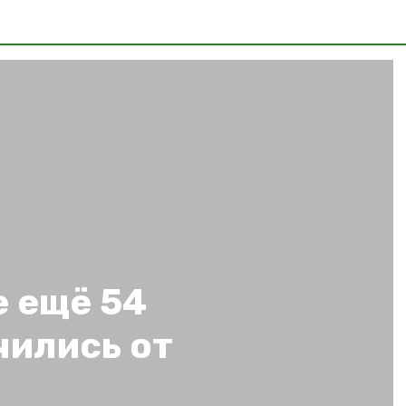
е ещё 54
чились от