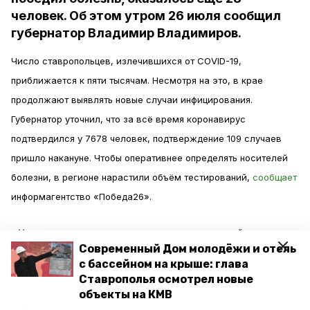
человек. Об этом утром 26 июля сообщил
губернатор Владимир Владимиров.
Число ставропольцев, излечившихся от COVID-19,
приближается к пяти тысячам. Несмотря на это, в крае
продолжают выявлять новые случаи инфицирования.
Губернатор уточнил, что за всё время коронавирус
подтвердился у 7678 человек, подтверждение 109 случаев
пришло накануне. Чтобы оперативнее определять носителей
болезни, в регионе нарастили объём тестирований,
сообщает
информагентство «Победа26».
«Но, к сожалению, несмотря на все усилия врачей, иногда
Современный Дом молодёжи и отель
болезнь оказывается сильнее. За вчерашний день скончались
с бассейном на крыше: глава
трое пациентов», — сообщил Владимир Владимиров.
Ставрополья осмотрел новые
объекты на КМВ
Губернатор принёс глубочайшие соболезнования родным и