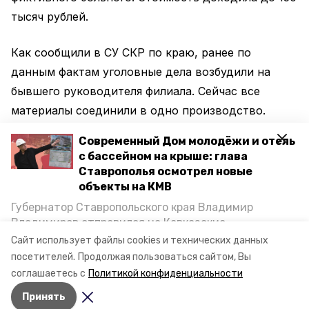
тысяч рублей.
Как сообщили в СУ СКР по краю, ранее по
данным фактам уголовные дела возбудили на
бывшего руководителя филиала. Сейчас все
материалы соединили в одно производство.
Расследование уголовных дел продолжается.
Современный Дом молодёжи и отель
с бассейном на крыше: глава
Ранее сообщалось, что на Ставрополье двух
Ставрополья осмотрел новые
бывших полицейских
уличили
во взятке.
объекты на КМВ
Губернатор Ставропольского края Владимир
Владимиров отправился на Кавказские
Минеральные Воды, чтобы проинспектировать
Сайт использует файлы cookies и технических данных
строительство объектов в Кисловодске и
посетителей.
Продолжая пользоваться сайтом, Вы
Фото: СУ СКР по краю
Минводах, а также выслушать предложения о
соглашаетесь с
Политикой конфиденциальности
постройке новых точек притяжения для местных
Принять
жителей. Подробнее — в материале «Победы26».
Авторы:
Ольга Дьякова