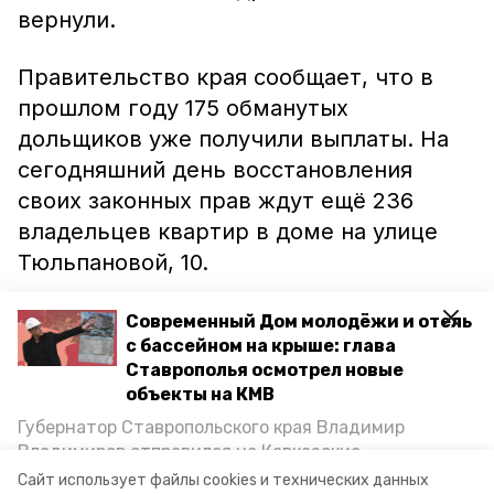
вернули.
Правительство края сообщает, что в
прошлом году 175 обманутых
дольщиков уже получили выплаты. На
сегодняшний день восстановления
своих законных прав ждут ещё 236
владельцев квартир в доме на улице
Тюльпановой, 10.
Из них 43 человека уже заключили
Современный Дом молодёжи и отель
с бассейном на крыше: глава
договоры на обмен квартир с новой
Ставрополья осмотрел новые
компанией-застройщиком, ещё 90
объекты на КМВ
сейчас оформляют необходимые для
Губернатор Ставропольского края Владимир
этого документы. Остальные решили
Владимиров отправился на Кавказские
дождаться завершения строительных
Минеральные Воды, чтобы проинспектировать
Сайт использует файлы cookies и технических данных